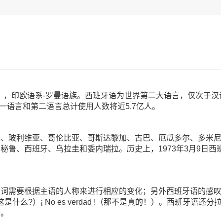
añol），印欧语系-罗曼语族。西班牙语为世界第二大语言，仅次
第一语言和第二语言总计使用人数将近5.7亿人。
廷、玻利维亚、哥伦比亚、哥斯达黎加、古巴、厄瓜多尔、多米
秘鲁、西班牙、乌拉圭和委内瑞拉。历史上，1973年3月9日
动词需要根据主语的人称来进行相应的变化；另外西班牙语的感
?（这是什么?）¡ No es verdad !（那不是真的！）。西班
别。