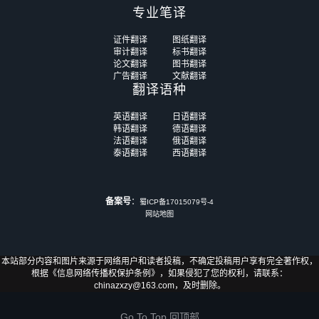
专业笔译
证件翻译
图纸翻译
审计翻译
标书翻译
论文翻译
图书翻译
广告翻译
文献翻译
翻译语种
英语翻译
日语翻译
韩语翻译
德语翻译
法语翻译
俄语翻译
泰语翻译
西语翻译
备案号
：
蜀ICP备17015079号-4
网站地图
本站部分内容和图片来源于网络用户和读者投稿，不确定投稿用户享有完全著作权，
根据《信息网络传播权保护条例》，如果侵犯了您的权利，请联系：
chinazxzy@163.com，及时删除。
Go To Top 回顶部