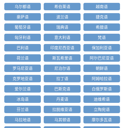
乌尔都语
希伯莱语
越南语
豪萨语
波兰语
捷克语
葡萄牙语
瑞典语
希腊语
匈牙利语
意大利语
梵语
巴利语
印度尼西亚语
保加利亚语
荷兰语
斯瓦希里语
阿尔巴尼亚语
罗马尼亚语
尼泊尔语
朝鲜语
克罗地亚语
拉丁语
阿姆哈拉语
爱尔兰语
巴斯克语
白俄罗斯语
冰岛语
丹麦语
迪维希语
芬兰语
拉脱维亚语
立陶宛语
马拉地语
马其顿语
摩尔多瓦语