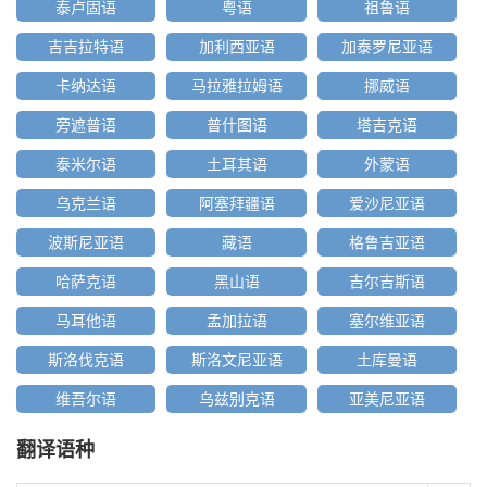
泰卢固语
粤语
祖鲁语
吉吉拉特语
加利西亚语
加泰罗尼亚语
卡纳达语
马拉雅拉姆语
挪威语
旁遮普语
普什图语
塔吉克语
泰米尔语
土耳其语
外蒙语
乌克兰语
阿塞拜疆语
爱沙尼亚语
波斯尼亚语
藏语
格鲁吉亚语
哈萨克语
黑山语
吉尔吉斯语
马耳他语
孟加拉语
塞尔维亚语
斯洛伐克语
斯洛文尼亚语
土库曼语
维吾尔语
乌兹别克语
亚美尼亚语
翻译语种