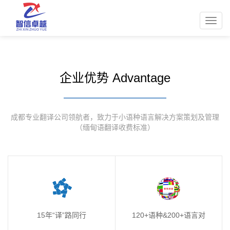
Toggl
navig
企业优势 Advantage
成都专业翻译公司领航者，致力于小语种语言解决方案策划及管理
（缅甸语翻译收费标准）
15年“译”路同行
120+语种&200+语言对