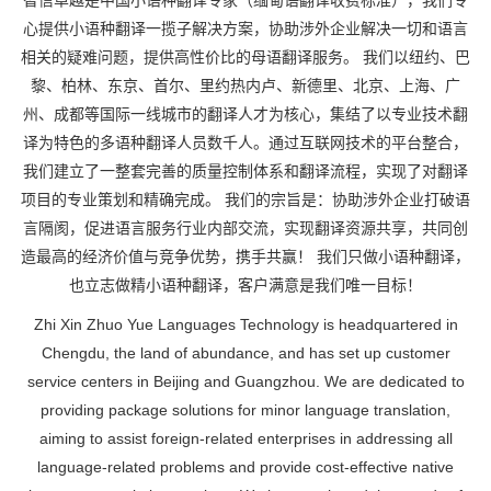
智信卓越是中国小语种翻译专家（缅甸语翻译收费标准），我们专
心提供小语种翻译一揽子解决方案，协助涉外企业解决一切和语言
相关的疑难问题，提供高性价比的母语翻译服务。 我们以纽约、巴
黎、柏林、东京、首尔、里约热内卢、新德里、北京、上海、广
州、成都等国际一线城市的翻译人才为核心，集结了以专业技术翻
译为特色的多语种翻译人员数千人。通过互联网技术的平台整合，
我们建立了一整套完善的质量控制体系和翻译流程，实现了对翻译
项目的专业策划和精确完成。 我们的宗旨是：协助涉外企业打破语
言隔阂，促进语言服务行业内部交流，实现翻译资源共享，共同创
造最高的经济价值与竞争优势，携手共赢！ 我们只做小语种翻译，
也立志做精小语种翻译，客户满意是我们唯一目标！
Zhi Xin Zhuo Yue Languages Technology is headquartered in
Chengdu, the land of abundance, and has set up customer
service centers in Beijing and Guangzhou. We are dedicated to
providing package solutions for minor language translation,
aiming to assist foreign-related enterprises in addressing all
language-related problems and provide cost-effective native