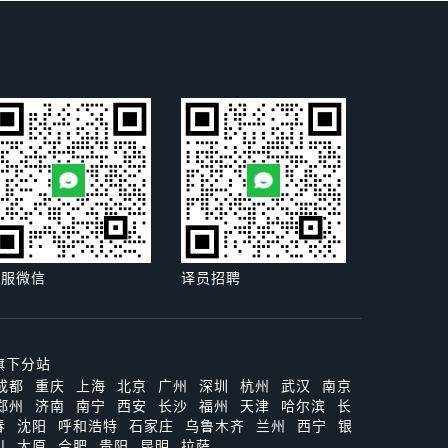
客服微信
译员招聘
旗下分站
成都
重庆
上海
北京
广州
深圳
杭州
武汉
南京
郑州
济南
南宁
西安
长沙
福州
天津
哈尔滨
长
春
沈阳
呼和浩特
石家庄
乌鲁木齐
兰州
西宁
银
川
太原
合肥
贵阳
昆明
拉萨