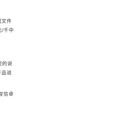
据文件
/千中
型的说
产品说
智信卓