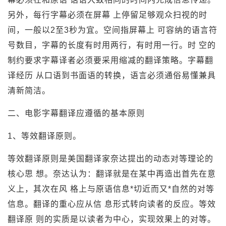
另外，每行字幕必须在屏幕 上停留足够观众扫视的时
间，一般以2至3秒为宜。空间指屏幕上 可容纳的语言符
号数目，字幕的长度有时用两行，有时用一行。时 空的
制约要求字幕译者必须要采用缩减的翻译策略。字幕翻
译经历 从口语到书面语的转换，语言必须通俗易懂兼具
清新简洁。
二、电影字幕翻译应遵循的基本原则
1、等效翻译原则。
等效翻译原则是美国翻译家奈达提出的动态对等理论的
核心思 想。奈达认为：翻译就是在某中再造出首先在意
义上，其次在风 格上与原语信息*切近而又*自然的对等
信息。翻译的重心应从信 息形式转向读者的反应。等效
翻译原 则的实质是以读者为中心，实现效果上的对等。