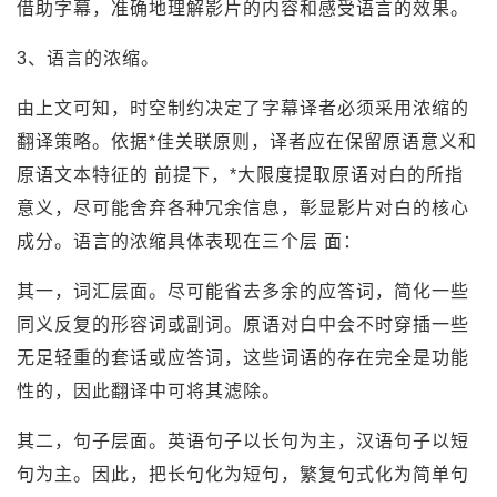
借助字幕，准确地理解影片的内容和感受语言的效果。
3、语言的浓缩。
由上文可知，时空制约决定了字幕译者必须采用浓缩的
翻译策略。依据*佳关联原则，译者应在保留原语意义和
原语文本特征的 前提下，*大限度提取原语对白的所指
意义，尽可能舍弃各种冗余信息，彰显影片对白的核心
成分。语言的浓缩具体表现在三个层 面：
其一，词汇层面。尽可能省去多余的应答词，简化一些
同义反复的形容词或副词。原语对白中会不时穿插一些
无足轻重的套话或应答词，这些词语的存在完全是功能
性的，因此翻译中可将其滤除。
其二，句子层面。英语句子以长句为主，汉语句子以短
句为主。因此，把长句化为短句，繁复句式化为简单句