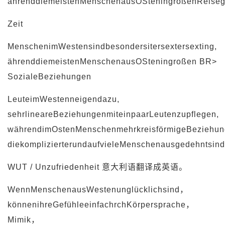
ährenddiemeistenMenschenausOSteningroßenReiseg
Zeit
MenschenimWestensindbesondersitersextersexting,
ährenddiemeistenMenschenausOSteningroßen BR>
SozialeBeziehungen
LeuteimWestenneigendazu,
sehrlineareBeziehungenmiteinpaarLeutenzupflegen,
währendimOstenMenschenmehrkreisförmigeBeziehun
diekomplizierterundaufvieleMenschenausgedehntsind
WUT / Unzufriedenheit 意大利语翻译成英语。
WennMenschenausWestenunglücklichsind，
könnenihreGefühleeinfachrchKörpersprache，
Mimik，