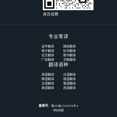
译员招聘
专业笔译
证件翻译
图纸翻译
审计翻译
标书翻译
论文翻译
图书翻译
广告翻译
文献翻译
翻译语种
英语翻译
日语翻译
韩语翻译
德语翻译
法语翻译
俄语翻译
泰语翻译
西语翻译
备案号
：
蜀ICP备17015079号-4
网站地图