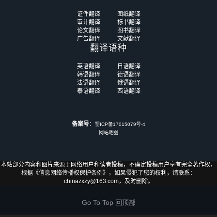
证件翻译
图纸翻译
审计翻译
标书翻译
论文翻译
图书翻译
广告翻译
文献翻译
翻译语种
英语翻译
日语翻译
韩语翻译
德语翻译
法语翻译
俄语翻译
泰语翻译
西语翻译
备案号
：
蜀ICP备17015079号-4
网站地图
本站部分内容和图片来源于网络用户和读者投稿，不确定投稿用户享有完全著作权，
根据《信息网络传播权保护条例》，如果侵犯了您的权利，请联系：
chinazxzy@163.com，及时删除。
Go To Top 回顶部